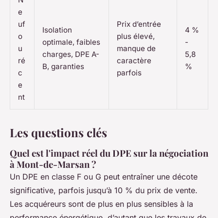
e
uf
Prix d’entrée
Isolation
4 %
o
plus élevé,
optimale, faibles
-
u
manque de
charges, DPE A-
5,8
ré
caractère
B, garanties
%
c
parfois
e
nt
Les questions clés
Quel est l'impact réel du DPE sur la négociation
à Mont-de-Marsan ?
Un DPE en classe F ou G peut entraîner une décote
significative, parfois jusqu’à 10 % du prix de vente.
Les acquéreurs sont de plus en plus sensibles à la
performance énergétique, d’autant que les travaux de