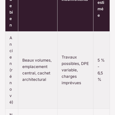
esti
e
mé
bi
e
e
n
A
n
ci
e
Travaux
Beaux volumes,
5 %
n
possibles, DPE
emplacement
-
(r
variable,
central, cachet
6,5
é
charges
architectural
%
n
imprévues
o
v
é)
N