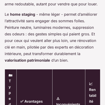
arme redoutable, autant pour vendre que pour louer.
Le
home staging
- même léger - permet d’améliorer
l’attractivité sans engager des sommes folles.
Peinture neutre, luminaires modernes, suppression
des odeurs : des gestes simples qui paient gros. Et
pour ceux qui veulent aller plus loin, une rénovation
clé en main, pilotée par des experts en décoration
intérieure, peut transformer durablement la
valorisation patrimoniale
d’un bien.
🏡
T
📈
y
Ren
p
tabil
e
⚠️
✅ Avantages
ité
d
Inconvénients