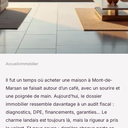
Accueil
›
Immobilier
IMMOBILIER
Acheter immobilier à Mont-
Il fut un temps où acheter une maison à Mont-de-
Marsan se faisait autour d’un café, avec un sourire et
de-Marsan : solutions pour
une poignée de main. Aujourd’hui, le dossier
tous
immobilier ressemble davantage à un audit fiscal :
diagnostics, DPE, financements, garanties… Le
Dulce
•
20/05/2026 16:14
•
7 min de lecture
charme landais est toujours là, mais la rigueur a pris