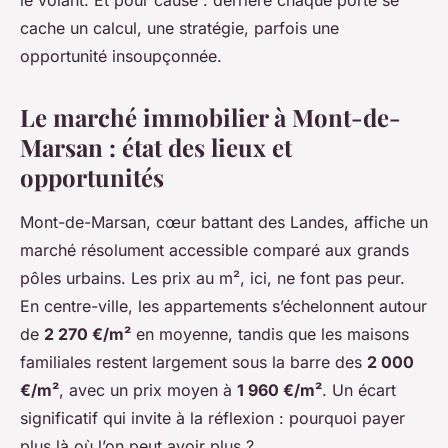
le volant. Et pour cause : derrière chaque porte se
cache un calcul, une stratégie, parfois une
opportunité insoupçonnée.
Le marché immobilier à Mont-de-
Marsan : état des lieux et
opportunités
Mont-de-Marsan, cœur battant des Landes, affiche un
marché résolument accessible comparé aux grands
pôles urbains. Les prix au m², ici, ne font pas peur.
En centre-ville, les appartements s’échelonnent autour
de
2 270 €/m²
en moyenne, tandis que les maisons
familiales restent largement sous la barre des
2 000
€/m²
, avec un prix moyen à
1 960 €/m²
. Un écart
significatif qui invite à la réflexion : pourquoi payer
plus là où l’on peut avoir plus ?