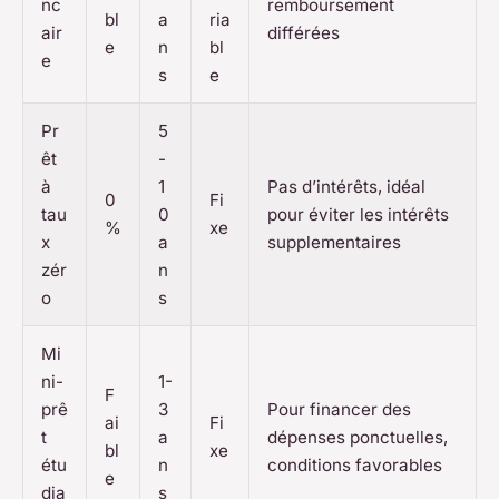
nc
remboursement
bl
a
ria
air
différées
e
n
bl
e
s
e
Pr
5
êt
-
à
1
Pas d’intérêts, idéal
0
Fi
tau
0
pour éviter les intérêts
%
xe
x
a
supplementaires
zér
n
o
s
Mi
ni-
1-
F
prê
3
Pour financer des
ai
Fi
t
a
dépenses ponctuelles,
bl
xe
étu
n
conditions favorables
e
dia
s