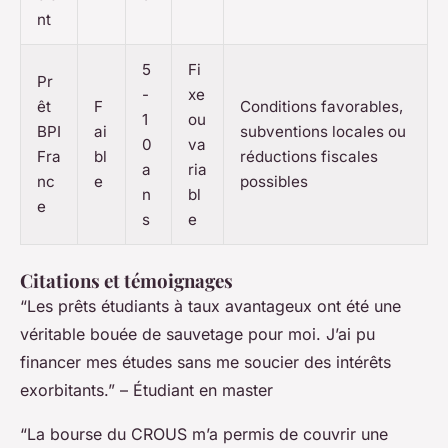
nt
5
Fi
Pr
-
xe
êt
F
Conditions favorables,
1
ou
BPI
ai
subventions locales ou
0
va
Fra
bl
réductions fiscales
a
ria
nc
e
possibles
n
bl
e
s
e
Citations et témoignages
“Les prêts étudiants à taux avantageux ont été une
véritable bouée de sauvetage pour moi. J’ai pu
financer mes études sans me soucier des intérêts
exorbitants.” – Étudiant en master
“La bourse du CROUS m’a permis de couvrir une