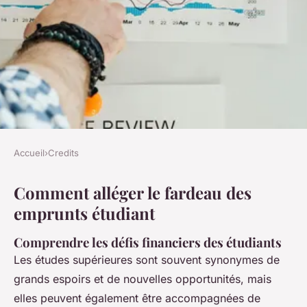
Accueil
›
Credits
CREDITS
Comment alléger le fardeau des
Comment alléger le fardeau
emprunts étudiant
des emprunts étudiant
Comprendre les défis financiers des étudiants
Juliette
•
8 février 2025
•
5 min de lecture
Les études supérieures sont souvent synonymes de
grands espoirs et de nouvelles opportunités, mais
elles peuvent également être accompagnées de