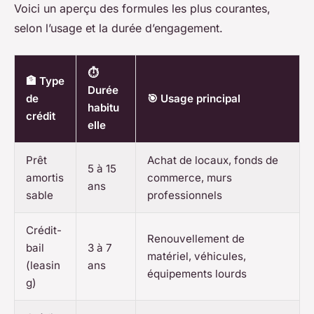
Voici un aperçu des formules les plus courantes,
selon l’usage et la durée d’engagement.
⏱️
🏦 Type
Durée
de
🎯 Usage principal
habitu
crédit
elle
Prêt
Achat de locaux, fonds de
5 à 15
amortis
commerce, murs
ans
sable
professionnels
Crédit-
Renouvellement de
bail
3 à 7
matériel, véhicules,
(leasin
ans
équipements lourds
g)