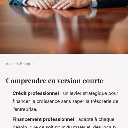
Accueil
›
Banque
BANQUE
Comprendre en version courte
Les solutions de crédit
professionnel pour un
Crédit professionnel
: un levier stratégique pour
financement efficace
financer la croissance sans saper la trésorerie de
l’entreprise.
Corneille
•
14/04/2026 12:38
•
10 min de lecture
Financement professionnel
: adapté à chaque
besoin, que ce soit pour du matériel, des locaux